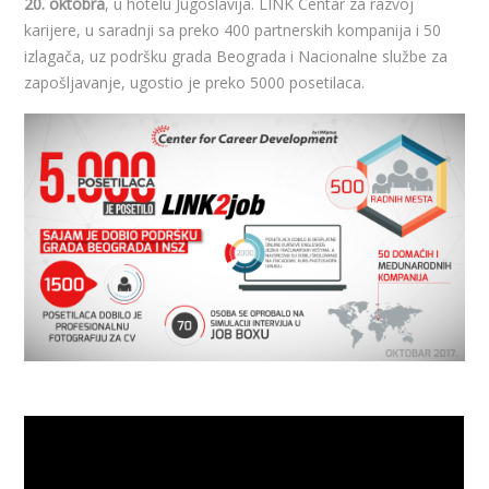
20. oktobra
, u hotelu Jugoslavija. LINK Centar za razvoj
karijere​, u saradnji sa preko 400 partnerskih kompanija i 50
izlagača, uz podršku grada Beograda i Nacionalne službe za
zapošljavanje, ugostio je preko 5000 posetilaca.