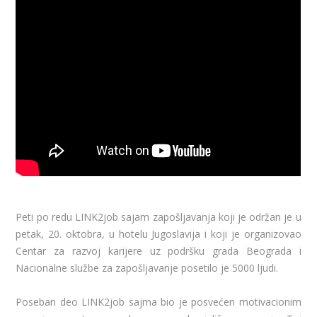
Peti po redu LINK2job sajam zapošljavanja koji je održan je u
petak, 20. oktobra, u hotelu Jugoslavija i koji je organizovao
Centar za razvoj karijere uz podršku grada Beograda i
Nacionalne službe za zapošljavanje posetilo je 5000 ljudi.
Poseban deo LINK2job sajma bio je posvećen motivacionim