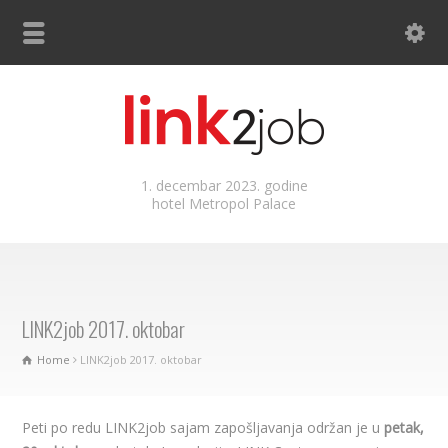
1. decembar 2023. godine
hotel Metropol Palace
LINK2job 2017. oktobar
Home
LINK2job 2017. oktobar
Peti po redu LINK2job sajam zapošljavanja​ održan je u
petak,