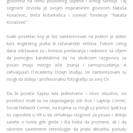
govorima na temu poslovnog uspeha i ličnog razvoja. Taj
segment otvorila je svojim inspirativnim govorom Nataša
Kovačević, bivša košarkašica i osnivač fondacije “Nataša
Kovačević”.
Svaki posetilac koji je bio zainteresovan na poklon je dobio
kurs engleskog jezika ili računarskih veština. Tokom celog
dana održavana su i korisna predavanja i radionice sa ciljem
da pomognu kandidatima da na sledećem razgovoru za
posao imaju mnogo više znanja i samopouzdanja. A
zahvaljujući ITAcademy Dizajn studiju, svi zainteresovani su
mogli da dobiju i profesionalnu fotografiju za svoj CV.
Da bi poseta Sajmu bila jedinstveno i novo iskustvo, svi
posetioci imali su na raspolaganju Job Box i Laptop Corner,
Social Network Corner, na kojima su mogli uz pomoć ljudi koji
su zaposleni u HR-u da simuliraju razgovor za posao i dobiju
savete o tome gde greše i šta treba da promene, ali i da
iskoriste savremene tehnologije da prate aktuelnu ponudu