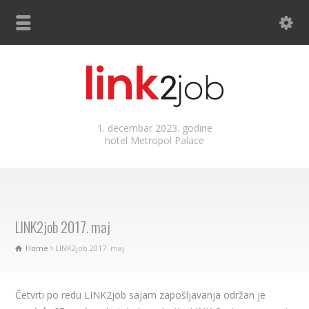
1. decembar 2023. godine
hotel Metropol Palace
LINK2job 2017. maj
Home
LINK2job 2017. maj
Četvrti po redu LINK2job sajam zapošljavanja​ održan je