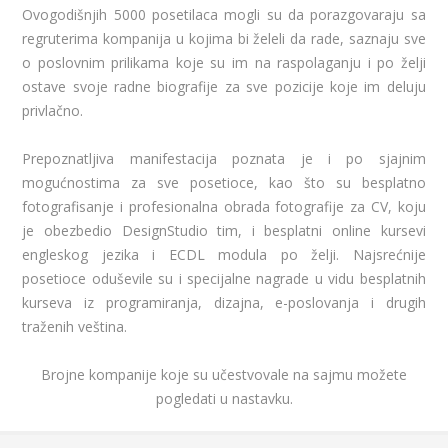
Ovogodišnjih 5000 posetilaca mogli su da porazgovaraju sa
regruterima kompanija u kojima bi želeli da rade, saznaju sve
o poslovnim prilikama koje su im na raspolaganju i po želji
ostave svoje radne biografije za sve pozicije koje im deluju
privlačno.
Prepoznatljiva manifestacija poznata je i po sjajnim
mogućnostima za sve posetioce, kao što su besplatno
fotografisanje i profesionalna obrada fotografije za CV, koju
je obezbedio DesignStudio tim, i besplatni online kursevi
engleskog jezika i ECDL modula po želji. Najsrećnije
posetioce oduševile su i specijalne nagrade u vidu besplatnih
kurseva iz programiranja, dizajna, e-poslovanja i drugih
traženih veština.
Brojne kompanije koje su učestvovale na sajmu možete
pogledati u nastavku.