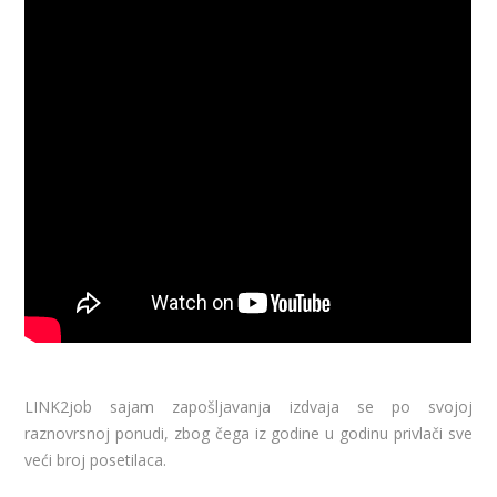
LINK2job sajam zapošljavanja izdvaja se po svojoj
raznovrsnoj ponudi, zbog čega iz godine u godinu privlači sve
veći broj posetilaca.