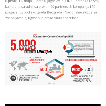
u
petak, 12. maja
​, u hotelu Jugoslavija. LINK Centar za razvoj
karijere​, u saradnji sa preko 400 partnerskih kompanija i 50
izlagača, uz podršku grada Beograda i Nacionalne službe za
zapošljavanje, ugostio je preko 5000 posetilaca.