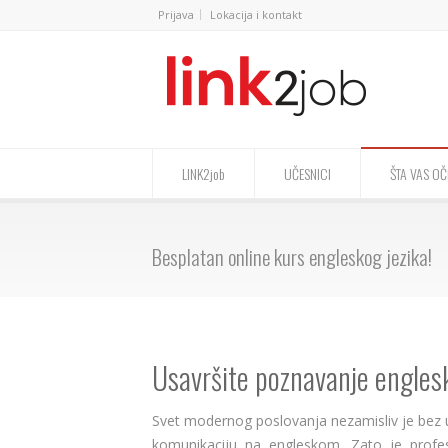
Prijava
Lokacija i kontakt
LINK2job
UČESNICI
ŠTA VAS OČ
Besplatan online kurs engleskog jezika!
Usavršite poznavanje englesk
Svet modernog poslovanja nezamisliv je bez 
komunikaciju na engleskom. Zato je profe