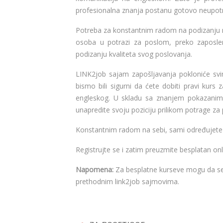
profesionalna znanja postanu gotovo neupotre
Potreba za konstantnim radom na podizanju n
osoba u potrazi za poslom, preko zaposle
podizanju kvaliteta svog poslovanja.
LINK2job sajam zapošljavanja pokloniće svim
bismo bili sigurni da ćete dobiti pravi kurs
engleskog. U skladu sa znanjem pokazanim 
unapredite svoju poziciju prilikom potrage za
Konstantnim radom na sebi, sami određujete
Registrujte se i zatim preuzmite besplatan o
Napomena:
Za besplatne kurseve mogu da se p
prethodnim link2job sajmovima.