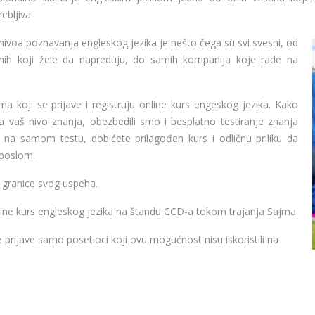
bljiva.
ivoa poznavanja engleskog jezika je nešto čega su svi svesni, od
nih koji žele da napreduju, do samih kompanija koje rade na
a koji se prijave i registruju online kurs engeskog jezika. Kako
 za vaš nivo znanja, obezbedili smo i besplatno testiranje znanja
na samom testu, dobićete prilagođen kurs i odličnu priliku da
 poslom.
 granice svog uspeha.
nline kurs engleskog jezika na štandu CCD-a tokom trajanja Sajma.
rijave samo posetioci koji ovu mogućnost nisu iskoristili na