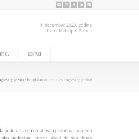
1. decembar 2023. godine
hotel Metropol Palace
ITE CV
KONTAKT
ngleskog jezika
Besplatan online kurs engleskog jezika!
da bude u stanju da obavlja pismenu i usmenu
 ako nedostaju, mogu učiniti da sva druga