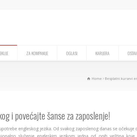
EKUJE
ZA KOMPANIJE
OGLASI
KARIJERA
OSTAV
Home
Besplatni kursevi e
og i povećajte šanse za zaposlenje!
upotrebe engleskog jezika. Od svakog zaposlenog danas se očekuje 
sionalno služenje engleskim jezikom jedna od onih veština koje,