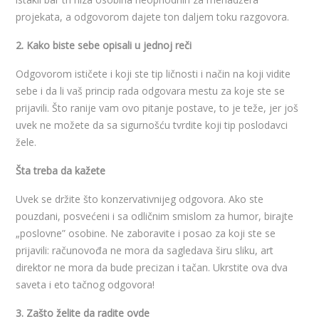
projekata, a odgovorom dajete ton daljem toku razgovora.
2. Kako biste sebe opisali u jednoj reči
Odgovorom ističete i koji ste tip ličnosti i način na koji vidite
sebe i da li vaš princip rada odgovara mestu za koje ste se
prijavili. Što ranije vam ovo pitanje postave, to je teže, jer još
uvek ne možete da sa sigurnošću tvrdite koji tip poslodavci
žele.
Šta treba da kažete
Uvek se držite što konzervativnijeg odgovora. Ako ste
pouzdani, posvećeni i sa odličnim smislom za humor, birajte
„poslovne” osobine. Ne zaboravite i posao za koji ste se
prijavili: računovođa ne mora da sagledava širu sliku, art
direktor ne mora da bude precizan i tačan. Ukrstite ova dva
saveta i eto tačnog odgovora!
3. Zašto želite da radite ovde