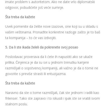
imate problem s autoritetom. Ako ne date vrlo diplomatski
odgovor, pobudićete još veće sumnje.
Šta treba da kažete
Uvek pomenite da želite nove izazove, one koji su u skladu s
vašim veštinama. Pronađite konkretne razloge zašto je to baš
ta kompanija – to će vas izdvojiti.
5. Da li ste ikada želeli da pokrenete svoj posao
Poslodavac proverava da li ćete ih napustiti ako se ukaže
prilika. Činjenica je da su svi u jednom trenutku karijere
razmišljali o sopstvenoj kompaniji, ali važno je da o tome ne
govorite s previše strasti ili entuzijazma.
Šta treba da kažete
Naravno da ste o tome razmišljali, čak ste jednom i radili kao
frilenser. Tako ste zapravo i to iskusili i ipak ste se vratili svom
stalnom poslu.