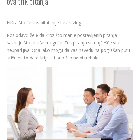
ova trik pitanja
Ništa što će vas pitati nije bez razloga.
Poslodavci žele da kroz što manje postavljenih pitanja
saznaju što je više moguće. Trik pitanja su najčešće vrlo
neupadljiva. Ona lako mogu da vas navedu na pogrešan put i
utiču na to da otkrijete i ono što ne bi trebalo.