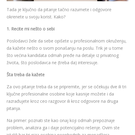
Tada je ključno da pitanje tačno razumete i odgovore
okrenete u svoju korist. Kako?
1. Recite mi nešto o sebi
Poslodavci žele da sebe opišete u profesionalnom okruženju,
da kažete nešto o svom ponašanju na poslu. Trik je u tome
što većina kandidata odmah pređe na detalje iz privatnog
života, što poslodavca ne (treba da) interesuje.
Šta treba da kažete
Za ovo pitanje treba da se pripremite, jer se očekuju dve ili tri
ključne profesionalne osobine koje kasnije možete i da
razrađujete kroz ceo razgovor ili kroz odgovore na druga
pitanja.
Na primer: poznati ste kao onaj koji odmah prepoznaje
problem, analizira ga i daje potencijalno rešenje. Ovim ste
istakli bar tri niza osobina neophodnih za menadžera