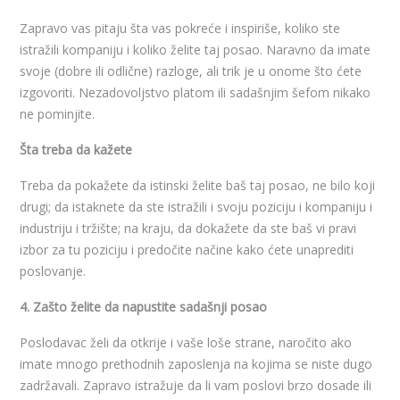
Zapravo vas pitaju šta vas pokreće i inspiriše, koliko ste
istražili kompaniju i koliko želite taj posao. Naravno da imate
svoje (dobre ili odlične) razloge, ali trik je u onome što ćete
izgovoriti. Nezadovoljstvo platom ili sadašnjim šefom nikako
ne pominjite.
Šta treba da kažete
Treba da pokažete da istinski želite baš taj posao, ne bilo koji
drugi; da istaknete da ste istražili i svoju poziciju i kompaniju i
industriju i tržište; na kraju, da dokažete da ste baš vi pravi
izbor za tu poziciju i predočite načine kako ćete unaprediti
poslovanje.
4. Zašto želite da napustite sadašnji posao
Poslodavac želi da otkrije i vaše loše strane, naročito ako
imate mnogo prethodnih zaposlenja na kojima se niste dugo
zadržavali. Zapravo istražuje da li vam poslovi brzo dosade ili