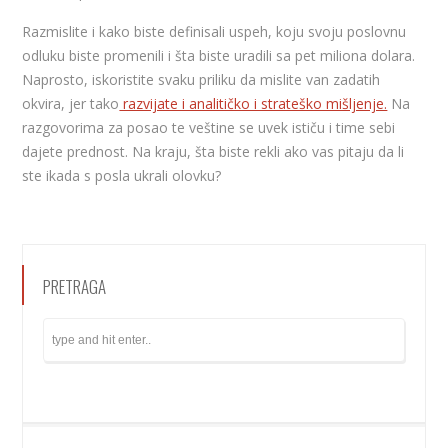
Razmislite i kako biste definisali uspeh, koju svoju poslovnu
odluku biste promenili i šta biste uradili sa pet miliona dolara.
Naprosto, iskoristite svaku priliku da mislite van zadatih
okvira, jer tako
razvijate i analitičko i strateško mišljenje.
Na
razgovorima za posao te veštine se uvek ističu i time sebi
dajete prednost. Na kraju, šta biste rekli ako vas pitaju da li
ste ikada s posla ukrali olovku?
PRETRAGA