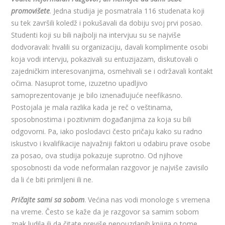
promovišete
. Jedna studija je posmatrala 116 studenata koji
su tek završili koledž i pokušavali da dobiju svoj prvi posao.
Studenti koji su bili najbolji na intervjuu su se najviše
dodvoravali: hvalili su organizaciju, davali komplimente osobi
koja vodi intervju, pokazivali su entuzijazam, diskutovali o
zajedničkim interesovanjima, osmehivali se i održavali kontakt
očima. Nasuprot tome, izuzetno upadljivo
samoprezentovanje je bilo iznenađujuće neefikasno.
Postojala je mala razlika kada je reč o veštinama,
sposobnostima i pozitivnim događanjima za koja su bili
odgovorni. Pa, iako poslodavci često pričaju kako su radno
iskustvo i kvalifikacije najvažniji faktori u odabiru prave osobe
za posao, ova studija pokazuje suprotno. Od njihove
sposobnosti da vode neformalan razgovor je najviše zavisilo
da li će biti primljeni ili ne.
Pričajte sami sa sobom
. Većina nas vodi monologe s vremena
na vreme. Često se kaže da je razgovor sa samim sobom
znak ludila ili da čitate previše nepouzdanih knjiga o tome