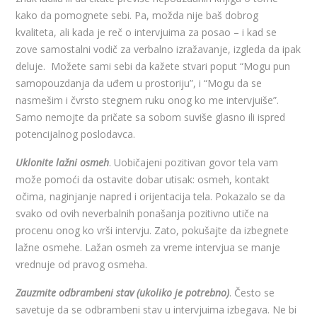
kako da pomognete sebi. Pa, možda nije baš dobrog
kvaliteta, ali kada je reč o intervjuima za posao – i kad se
zove samostalni vodič za verbalno izražavanje, izgleda da ipak
deluje. Možete sami sebi da kažete stvari poput “Mogu pun
samopouzdanja da uđem u prostoriju”, i “Mogu da se
nasmešim i čvrsto stegnem ruku onog ko me intervjuiše”.
Samo nemojte da pričate sa sobom suviše glasno ili ispred
potencijalnog poslodavca.
Uklonite lažni osmeh
. Uobičajeni pozitivan govor tela vam
može pomoći da ostavite dobar utisak: osmeh, kontakt
očima, naginjanje napred i orijentacija tela. Pokazalo se da
svako od ovih neverbalnih ponašanja pozitivno utiče na
procenu onog ko vrši intervju. Zato, pokušajte da izbegnete
lažne osmehe. Lažan osmeh za vreme intervjua se manje
vrednuje od pravog osmeha.
Zauzmite odbrambeni stav (ukoliko je potrebno)
. Često se
savetuje da se odbrambeni stav u intervjuima izbegava. Ne bi