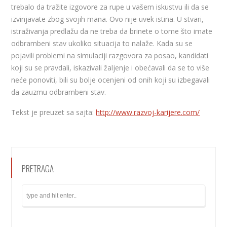
trebalo da tražite izgovore za rupe u vašem iskustvu ili da se
izvinjavate zbog svojih mana. Ovo nije uvek istina. U stvari,
istraživanja predlažu da ne treba da brinete o tome što imate
odbrambeni stav ukoliko situacija to nalaže. Kada su se
pojavili problemi na simulaciji razgovora za posao, kandidati
koji su se pravdali, iskazivali žaljenje i obećavali da se to više
neće ponoviti, bili su bolje ocenjeni od onih koji su izbegavali
da zauzmu odbrambeni stav.
Tekst je preuzet sa sajta:
http://www.razvoj-karijere.com/
PRETRAGA