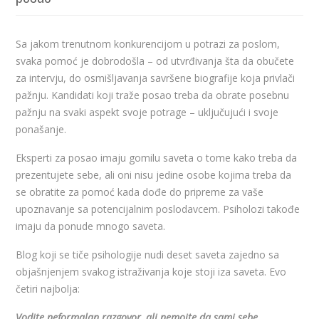
Sa jakom trenutnom konkurencijom u potrazi za poslom,
svaka pomoć je dobrodošla – od utvrđivanja šta da obučete
za intervju, do osmišljavanja savršene biografije koja privlači
pažnju. Kandidati koji traže posao treba da obrate posebnu
pažnju na svaki aspekt svoje potrage – uključujući i svoje
ponašanje.
Eksperti za posao imaju gomilu saveta o tome kako treba da
prezentujete sebe, ali oni nisu jedine osobe kojima treba da
se obratite za pomoć kada dođe do pripreme za vaše
upoznavanje sa potencijalnim poslodavcem. Psiholozi takođe
imaju da ponude mnogo saveta.
Blog koji se tiče psihologije nudi deset saveta zajedno sa
objašnjenjem svakog istraživanja koje stoji iza saveta. Evo
četiri najbolja:
Vodite neformalan razgovor, ali nemojte da sami sebe