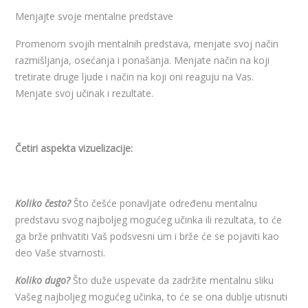
Menjajte svoje mentalne predstave
Promenom svojih mentalnih predstava, menjate svoj način
razmišljanja, osećanja i ponašanja. Menjate način na koji
tretirate druge ljude i način na koji oni reaguju na Vas.
Menjate svoj učinak i rezultate.
Četiri aspekta vizuelizacije:
Koliko često?
Što češće ponavljate određenu mentalnu
predstavu svog najboljeg mogućeg učinka ili rezultata, to će
ga brže prihvatiti Vaš podsvesni um i brže će se pojaviti kao
deo Vaše stvarnosti.
Koliko dugo?
Što duže uspevate da zadržite mentalnu sliku
Vašeg najboljeg mogućeg učinka, to će se ona dublje utisnuti