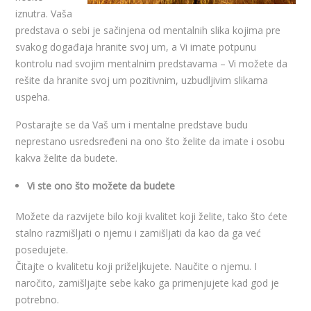
iznutra. Vaša
predstava o sebi je sačinjena od mentalnih slika kojima pre
svakog događaja hranite svoj um, a Vi imate potpunu
kontrolu nad svojim mentalnim predstavama – Vi možete da
rešite da hranite svoj um pozitivnim, uzbudljivim slikama
uspeha.
Postarajte se da Vaš um i mentalne predstave budu
neprestano usredsređeni na ono što želite da imate i osobu
kakva želite da budete.
Vi ste ono što možete da budete
Možete da razvijete bilo koji kvalitet koji želite, tako što ćete
stalno razmišljati o njemu i zamišljati da kao da ga već
posedujete.
Čitajte o kvalitetu koji priželjkujete. Naučite o njemu. I
naročito, zamišljajte sebe kako ga primenjujete kad god je
potrebno.