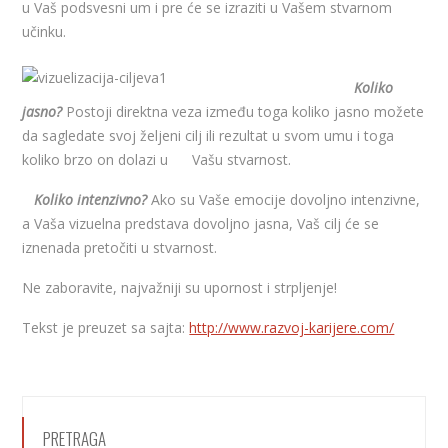
u Vaš podsvesni um i pre će se izraziti u Vašem stvarnom
učinku.
Koliko
jasno?
Postoji direktna veza između toga koliko jasno možete
da sagledate svoj željeni cilj ili rezultat u svom umu i toga
koliko brzo on dolazi u Vašu stvarnost.
Koliko intenzivno?
Ako su Vaše emocije dovoljno intenzivne,
a Vaša vizuelna predstava dovoljno jasna, Vaš cilj će se
iznenada pretočiti u stvarnost.
Ne zaboravite, najvažniji su upornost i strpljenje!
Tekst je preuzet sa sajta:
http://www.razvoj-karijere.com/
PRETRAGA