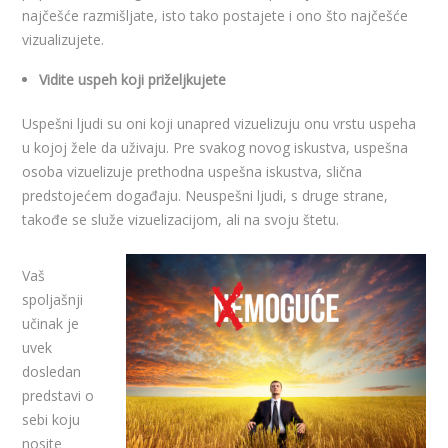
najčešće razmišljate, isto tako postajete i ono što najčešće
vizualizujete.
Vidite uspeh koji priželjkujete
Uspešni ljudi su oni koji unapred vizuelizuju onu vrstu uspeha
u kojoj žele da uživaju. Pre svakog novog iskustva, uspešna
osoba vizuelizuje prethodna uspešna iskustva, slična
predstojećem događaju. Neuspešni ljudi, s druge strane,
takođe se služe vizuelizacijom, ali na svoju štetu.
Vaš
spoljašnji
učinak je
uvek
dosledan
predstavi o
sebi koju
nosite