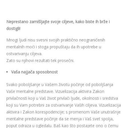
Neprestano zamišljajte svoje ciljeve, kako biste ih brže i
dostigli!
Mnogi ljudi nisu svesni svojih praktično neograničenih
mentalnih moći i stoga propuštaju da ih upotrebe u
ostvarivanju ciljeva.
Zato su njihovi rezultati tek prosečni.
Vaša najjača sposobnost
Svako poboljšanje u Vašem životu počinje od poboljšanja
Vaše mentalne predstave. Vizuelizacija aktivira Zakon
privlačnosti koji u Vaš život privlači ljude, okolnosti i sredstva
koji su Vam potrebni za ostvarivanje Vaših ciljeva. Vizuelizacija
aktivira i Zakon korespodencije; s promenom Vaše unutrašnje
mentalne predstave počinje da se menja i Vaš svet spolja,
poput odraza u ogledalu. Baš kao što postajete ono o čemu