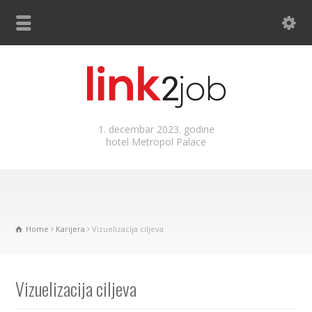
1. decembar 2023. godine
hotel Metropol Palace
Home
Karijera
Vizuelizacija ciljeva
Vizuelizacija ciljeva