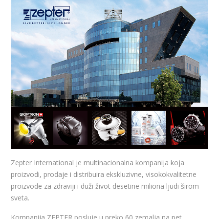
Zepter International je multinacionalna kompanija koja
proizvodi, prodaje i distribuira ekskluzivne, visokokvalitetne
proizvode za zdraviji i duži život desetine miliona ljudi širom
sveta.
Kompanija ZEPTER posluje u preko 60 zemalja na pet