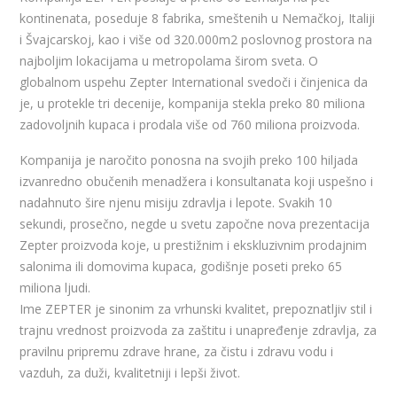
kontinenata, poseduje 8 fabrika, smeštenih u Nemačkoj, Italiji
i Švajcarskoj, kao i više od 320.000m2 poslovnog prostora na
najboljim lokacijama u metropolama širom sveta. O
globalnom uspehu Zepter International svedoči i činjenica da
je, u protekle tri decenije, kompanija stekla preko 80 miliona
zadovoljnih kupaca i prodala više od 760 miliona proizvoda.
Kompanija je naročito ponosna na svojih preko 100 hiljada
izvanredno obučenih menadžera i konsultanata koji uspešno i
nadahnuto šire njenu misiju zdravlja i lepote. Svakih 10
sekundi, prosečno, negde u svetu započne nova prezentacija
Zepter proizvoda koje, u prestižnim i ekskluzivnim prodajnim
salonima ili domovima kupaca, godišnje poseti preko 65
miliona ljudi.
Ime ZEPTER je sinonim za vrhunski kvalitet, prepoznatljiv stil i
trajnu vrednost proizvoda za zaštitu i unapređenje zdravlja, za
pravilnu pripremu zdrave hrane, za čistu i zdravu vodu i
vazduh, za duži, kvalitetniji i lepši život.