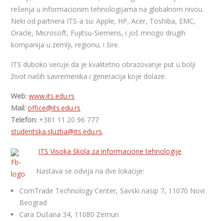
rešenja u informacionim tehnologijama na globalnom nivou.
Neki od partnera ITS-a su: Apple, HP, Acer, Toshiba, EMC,
Oracle, Microsoft, Fujitsu-Siemens, i još mnogo drugih
kompanija u zemlji, regionu, i šire.
ITS duboko veruje da je kvalitetno obrazovanje put u bolji
život naših savremenika i generacija koje dolaze.
Web:
www.its.edu.rs
Mail:
office@its.edu.rs
Telefon:
+381 11 20 96 777
studentska.sluzba@its.edu.rs
.
ITS Visoka škola za informacione tehnologije
Nastava se odvija na dve lokacije:
ComTrade Technology Center, Savski nasip 7, 11070 Novi
Beograd
Cara Dušana 34, 11080 Zemun