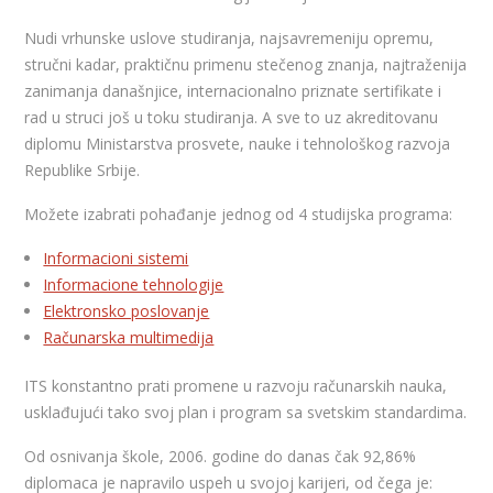
Nudi vrhunske uslove studiranja, najsavremeniju opremu,
stručni kadar, praktičnu primenu stečenog znanja, najtraženija
zanimanja današnjice, internacionalno priznate sertifikate i
rad u struci još u toku studiranja. A sve to uz akreditovanu
diplomu Ministarstva prosvete, nauke i tehnološkog razvoja
Republike Srbije.
Možete izabrati pohađanje jednog od 4 studijska programa:
Informacioni sistemi
Informacione tehnologije
Elektronsko poslovanje
Računarska multimedija
ITS konstantno prati promene u razvoju računarskih nauka,
usklađujući tako svoj plan i program sa svetskim standardima.
Od osnivanja škole, 2006. godine do danas čak 92,86%
diplomaca je napravilo uspeh u svojoj karijeri, od čega je: