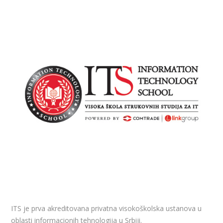
ITS je prva akreditovana privatna visokoškolska ustanova u
oblasti informacionih tehnologija u Srbiji.