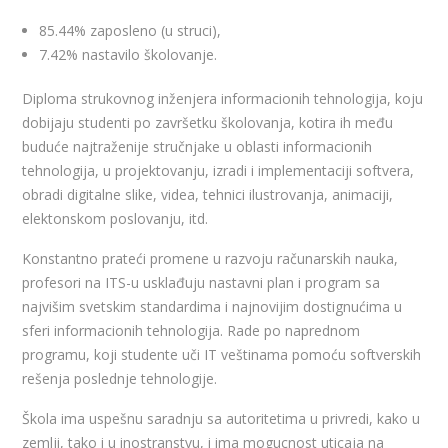
85.44% zaposleno (u struci),
7.42% nastavilo školovanje.
Diploma strukovnog inženjera informacionih tehnologija, koju
dobijaju studenti po završetku školovanja, kotira ih među
buduće najtraženije stručnjake u oblasti informacionih
tehnologija, u projektovanju, izradi i implementaciji softvera,
obradi digitalne slike, videa, tehnici ilustrovanja, animaciji,
elektonskom poslovanju, itd.
Konstantno prateći promene u razvoju računarskih nauka,
profesori na ITS-u usklađuju nastavni plan i program sa
najvišim svetskim standardima i najnovijim dostignućima u
sferi informacionih tehnologija. Rade po naprednom
programu, koji studente uči IT veštinama pomoću softverskih
rešenja poslednje tehnologije.
Škola ima uspešnu saradnju sa autoritetima u privredi, kako u
zemlji, tako i u inostranstvu, i ima mogucnost uticaja na