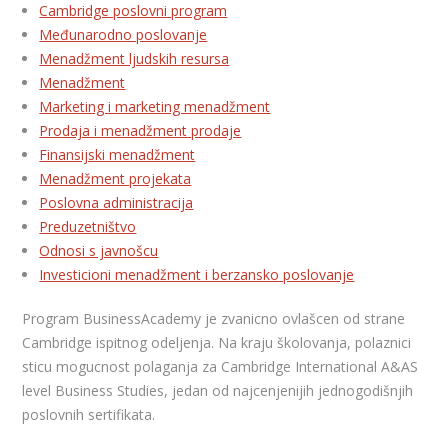
Cambridge poslovni program
Međunarodno poslovanje
Menadžment ljudskih resursa
Menadžment
Marketing i marketing menadžment
Prodaja i menadžment prodaje
Finansijski menadžment
Menadžment projekata
Poslovna administracija
Preduzetništvo
Odnosi s javnošcu
Investicioni menadžment i berzansko poslovanje
Program BusinessAcademy je zvanicno ovlašcen od strane
Cambridge ispitnog odeljenja. Na kraju školovanja, polaznici
sticu mogucnost polaganja za Cambridge International A&AS
level Business Studies, jedan od najcenjenijih jednogodišnjih
poslovnih sertifikata.