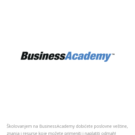
Školovanjem na BusinessAcademy dobićete poslovne veštine,
znanja i resurse koje možete primeniti i naplatiti odmah!