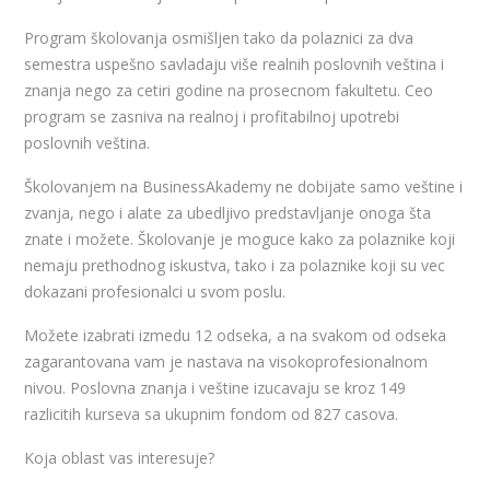
Program školovanja osmišljen tako da polaznici za dva
semestra uspešno savladaju više realnih poslovnih veština i
znanja nego za cetiri godine na prosecnom fakultetu. Ceo
program se zasniva na realnoj i profitabilnoj upotrebi
poslovnih veština.
Školovanjem na BusinessAkademy ne dobijate samo veštine i
zvanja, nego i alate za ubedljivo predstavljanje onoga šta
znate i možete. Školovanje je moguce kako za polaznike koji
nemaju prethodnog iskustva, tako i za polaznike koji su vec
dokazani profesionalci u svom poslu.
Možete izabrati izmedu 12 odseka, a na svakom od odseka
zagarantovana vam je nastava na visokoprofesionalnom
nivou. Poslovna znanja i veštine izucavaju se kroz 149
razlicitih kurseva sa ukupnim fondom od 827 casova.
Koja oblast vas interesuje?