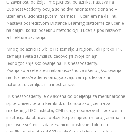
U zavisnosti od želja i mogucnosti polaznika, nastava na
BusinessAcademy odvija se na dva nacina: tradicionalno –
ucenjem u ucionici i putem interneta – ucenjem na daljinu.
Nastava posredstvom Distance Learning platforme za ucenje
na daljinu koristi posebnu metodologiju ucenja pod nazivom
arhitektura saznanja.
Mnogi polaznici iz Srbije i iz zemalja u regionu, ali i preko 110
zemalja sveta završili su zadovoljni svoje onlajn
jednogodišnje školovanje na BusinessAcademy.
Zvanja koja cete steci nakon uspešno završenog školovanja
na BusinessAcademy omogucavaju vam profesionalni
autoritet u zemlji, ali i u inostranstvu.
BusinessAcademy je ovlašćena od odeljenja za međunarodne
ispite Univerziteta u Kembridžu, Londonskog centra za
marketing, HRC Instituta, CMI i drugih obrazovnih i poslovnih
institucija da obučava polaznike po naprednim programima za
poslovne veštine i izdaje zvanične poslovne diplome i
sertifikate priznate od 627 visokoškolskih institucija, kao i