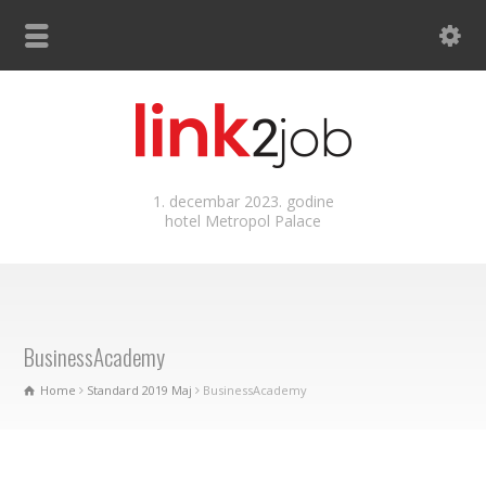
1. decembar 2023. godine
hotel Metropol Palace
BusinessAcademy
Home
Standard 2019 Maj
BusinessAcademy